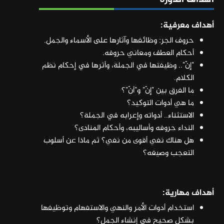
أهداف معرفية:
حروف الجر: وظائفها وآثارها على الأسماء والجمل.
أحكام العطف ومعاني حروفه.
"إنّ".. وظيفتها في الجملة، وأثرها في إحكام نظم
الكلام.
ما الفرق بين "إنّ" و"أنّ"؟
ما هي أدوات التوكيد؟
الاستثناء.. أدواته وإعرابه في الجملة؟
النداء حروفه وأساليبه، وأحكام المنادى؟
هل هناك نفي أقوى من نفي؟ ثم ماذا عن أسلوب
التعجب وصيغه؟
أهداف مهارية:
استخدام أدوات الأمر والنهي والاستفهام وتوظيفها
بشكل صحيح في إنشاء الجمل؟